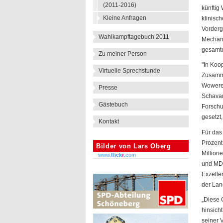
(2011-2016)
künftig
Kleine Anfragen
klinisc
Vorderg
Wahlkampftagebuch 2011
Mechani
gesamte
Zu meiner Person
"In Koo
Virtuelle Sprechstunde
Zusamme
Wowerei
Presse
Schavan
Gästebuch
Forschu
gesetzt
Kontakt
Für das 
Prozent
Bilder von Lars Oberg
Million
www.
flick
r
.com
und MDC
Exzellen
der Lan
„Diese 
hinsich
seiner 