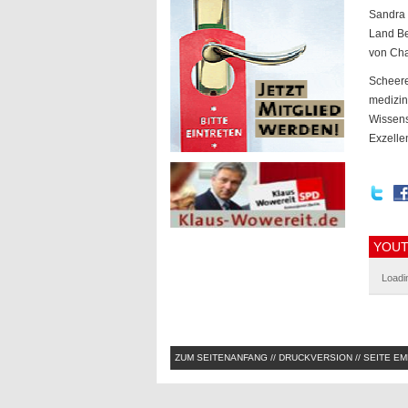
Sandra 
Land Be
von Cha
Scheere
medizin
Wissens
Exzellen
YOUT
Loadin
ZUM SEITENANFANG
//
DRUCKVERSION
//
SEITE E