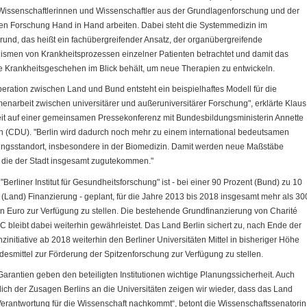
 Wissenschaftlerinnen und Wissenschaftler aus der Grundlagenforschung und der
hen Forschung Hand in Hand arbeiten. Dabei steht die Systemmedizin im
rund, das heißt ein fachübergreifender Ansatz, der organübergreifende
smen von Krankheitsprozessen einzelner Patienten betrachtet und damit das
 Krankheitsgeschehen im Blick behält, um neue Therapien zu entwickeln.
peration zwischen Land und Bund entsteht ein beispielhaftes Modell für die
narbeit zwischen universitärer und außeruniversitärer Forschung", erklärte Klaus
t auf einer gemeinsamen Pressekonferenz mit Bundesbildungsministerin Annette
 (CDU). "Berlin wird dadurch noch mehr zu einem international bedeutsamen
ngsstandort, insbesondere in der Biomedizin. Damit werden neue Maßstäbe
, die der Stadt insgesamt zugutekommen."
"Berliner Institut für Gesundheitsforschung" ist - bei einer 90 Prozent (Bund) zu 10
 (Land) Finanzierung - geplant, für die Jahre 2013 bis 2018 insgesamt mehr als 30
en Euro zur Verfügung zu stellen. Die bestehende Grundfinanzierung von Charité
 bleibt dabei weiterhin gewährleistet. Das Land Berlin sichert zu, nach Ende der
zinitiative ab 2018 weiterhin den Berliner Universitäten Mittel in bisheriger Höhe
desmittel zur Förderung der Spitzenforschung zur Verfügung zu stellen.
Garantien geben den beteiligten Institutionen wichtige Planungssicherheit. Auch
tlich der Zusagen Berlins an die Universitäten zeigen wir wieder, dass das Land
Verantwortung für die Wissenschaft nachkommt“, betont die Wissenschaftssenatorin