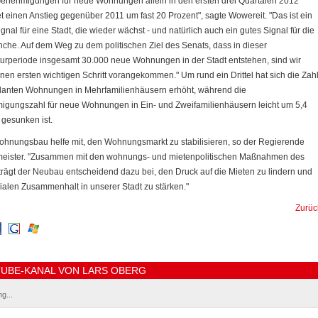
enehmigungen für neue Wohnungen allein in den ersten drei Quartalen 2012
t einen Anstieg gegenüber 2011 um fast 20 Prozent", sagte Wowereit. "Das ist ein
gnal für eine Stadt, die wieder wächst - und natürlich auch ein gutes Signal für die
che. Auf dem Weg zu dem politischen Ziel des Senats, dass in dieser
turperiode insgesamt 30.000 neue Wohnungen in der Stadt entstehen, sind wir
inen ersten wichtigen Schritt vorangekommen." Um rund ein Drittel hat sich die Zah
lanten Wohnungen in Mehrfamilienhäusern erhöht, während die
gungszahl für neue Wohnungen in Ein- und Zweifamilienhäusern leicht um 5,4
 gesunken ist.
hnungsbau helfe mit, den Wohnungsmarkt zu stabilisieren, so der Regierende
eister. "Zusammen mit den wohnungs- und mietenpolitischen Maßnahmen des
trägt der Neubau entscheidend dazu bei, den Druck auf die Mieten zu lindern und
ialen Zusammenhalt in unserer Stadt zu stärken."
Zurüc
UBE-KANAL VON LARS OBERG
g...