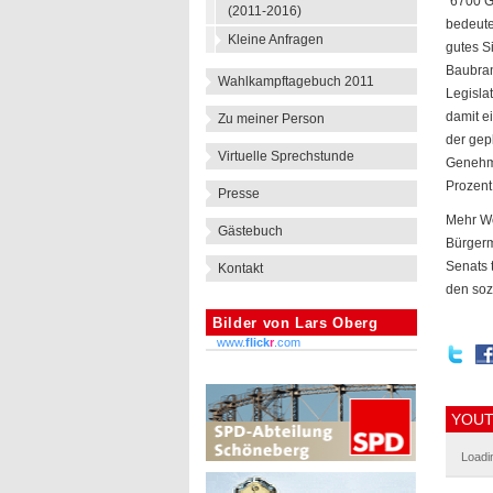
"6700 G
(2011-2016)
bedeute
Kleine Anfragen
gutes Si
Baubran
Wahlkampftagebuch 2011
Legisla
damit e
Zu meiner Person
der gep
Virtuelle Sprechstunde
Genehmi
Prozent
Presse
Mehr Wo
Gästebuch
Bürgerm
Senats 
Kontakt
den soz
Bilder von Lars Oberg
www.
flick
r
.com
YOUT
Loadin