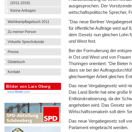
(2011-2016)
ausgesprochen. Der Vorsitzende
Kleine Anfragen
wirtschaftspolitische Sprecher, F
"Das neue Berliner Vergabegese
Wahlkampftagebuch 2011
für öffentliche Aufträge wird au
Zu meiner Person
dem Gesetz nun gleichen Lohn für
und West fest.
Virtuelle Sprechstunde
Bei der Formulierung der entspr
Presse
in Ost und West und von Frauen
Gästebuch
Thüringen orientiert: "Die Biete
dass sie bei der Auftragsdurchfü
Kontakt
gleichwertiger Arbeit gleiches Ent
Das neue Vergabegesetz wird nic
Bilder von Lars Oberg
www.
flick
r
.com
Das Land Berlin hat eine große 
Entbürokratisierung, da der Sch
angehoben wird. Das Gesetz wird
Wirtschaftssenatorin soll dem Sen
Das neue Vergabegesetz soll vor
Parlament eingebracht werden.