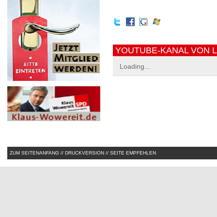
YOUTUBE-KANAL VON 
Loading...
ZUM SEITENANFANG
//
DRUCKVERSION
//
SEITE EMPFEHLEN