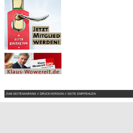
ZUM SEITENANFANG
//
DRUCKVERSION
//
SEITE EMPFEHLEN